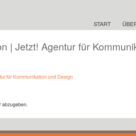
Kammel · Andreas Schramm
START
ÜBE
ion | Jetzt! Agentur für Kommun
entur für Kommunikation und Design
r abzugeben.